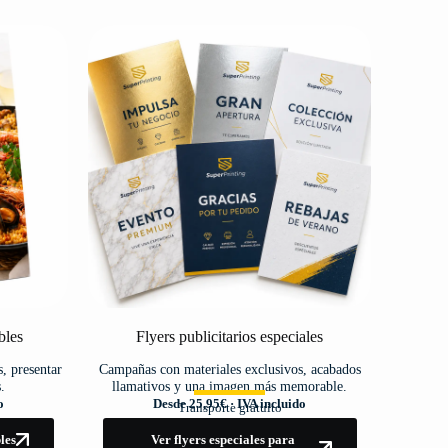
bles
Flyers publicitarios especiales
s, presentar
Campañas con materiales exclusivos, acabados
.
llamativos y una imagen más memorable.
o
Desde 25,95€ · IVA incluido
Transporte gratuito
les
Ver flyers especiales para