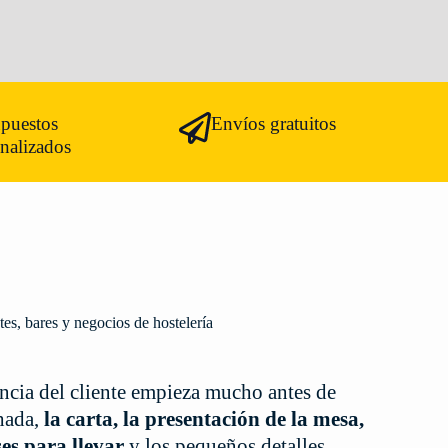
upuestos
Envíos gratuitos
nalizados
tes, bares y negocios de hostelería
encia del cliente empieza mucho antes de
chada,
la carta, la presentación de la mesa,
ses para llevar
y los pequeños detalles