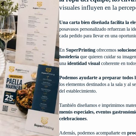
visuales influyen en la perce
Una carta bien diseñada facilita la ele
posavasos personalizado refuerzan la id
cada pedido para llevar en una oportunid
En
SuperPrinting
ofrecemos
solucion
hostelería
que quieren cuidar su image
una
identidad visual
coherente en todos
Podemos ayudarte a preparar todos los
los elementos destinados a la sala y al s
del establecimiento.
También diseñamos e imprimimos mater
menús especiales, eventos gastronómico
celebraciones
.
Además, podemos acompañarte en
proc