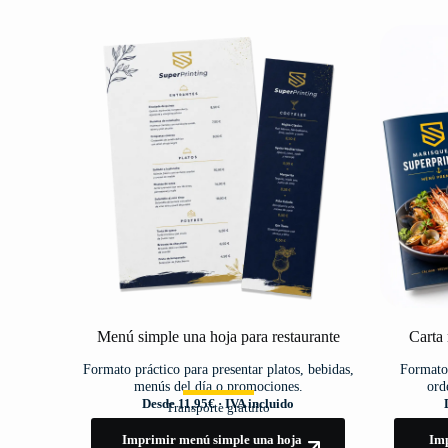
Menú simple una hoja para restaurante
Carta 
Formato práctico para presentar platos, bebidas,
Formato 
menús del día o promociones.
ord
Desde 11,95€ · IVA incluido
Transporte gratuito
Imprimir menú simple una hoja
Imp