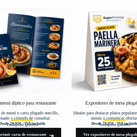
menú díptico para restaurante
Expositores de mesa plega
de menú o carta plegado sencillo,
Ideales para destacar platos populare
enado y cómodo de consultar.
menús o comunicar ofertas
Desde 29,95€ · IVA incluido
Desde 79,95€ · IVA incluid
Transporte gratuito
Transporte gratuito
rimir carta de restaurante
Ver expositores de mesa plegab