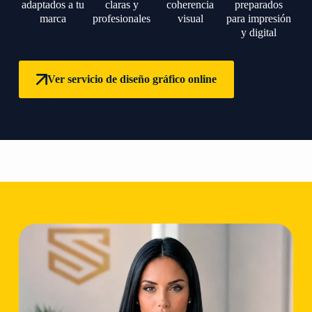
adaptados a tu
claras y
coherencia
preparados
marca
profesionales
visual
para impresión
y digital
Ver servicio de diseño gráfico online