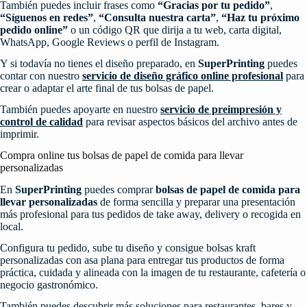
También puedes incluir frases como
“Gracias por tu pedido”
,
“Síguenos en redes”
,
“Consulta nuestra carta”
,
“Haz tu próximo
pedido online”
o un código QR que dirija a tu web, carta digital,
WhatsApp, Google Reviews o perfil de Instagram.
Y si todavía no tienes el diseño preparado, en
SuperPrinting
puedes
contar con nuestro
servicio de diseño gráfico online profesional
para
crear o adaptar el arte final de tus bolsas de papel.
También puedes apoyarte en nuestro
servicio de preimpresión y
control de calidad
para revisar aspectos básicos del archivo antes de
imprimir.
Compra online tus bolsas de papel de comida para llevar
personalizadas
En
SuperPrinting
puedes comprar
bolsas de papel de comida para
llevar personalizadas
de forma sencilla y preparar una presentación
más profesional para tus pedidos de take away, delivery o recogida en
local.
Configura tu pedido, sube tu diseño y consigue bolsas kraft
personalizadas con asa plana para entregar tus productos de forma
práctica, cuidada y alineada con la imagen de tu restaurante, cafetería o
negocio gastronómico.
También puedes descubrir más soluciones para restaurantes, bares y