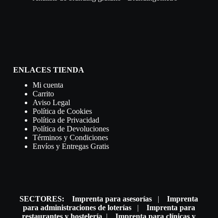
ENLACES TIENDA
Mi cuenta
Carrito
Aviso Legal
Política de Cookies
Política de Privacidad
Política de Devoluciones
Términos y Condiciones
Envíos y Entregas Gratis
SECTORES:
Imprenta para asesorías
|
Imprenta
para administraciones de loterías
|
Imprenta para
restaurantes y hostelería
|
Imprenta para clínicas y