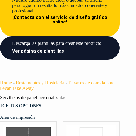
para lograr un resultado más cuidado, coherente y
profesional.
¡Contacta con el servicio de diseño gráfico
online!
Descarga las plantillas para crear este producto​
Ver página de plantillas
Home
-
Restaurantes y Hostelería
-
Envases de comida para
llevar Take Away
Servilletas de papel personalizadas
LIGE TUS OPCIONES
Área de impresión