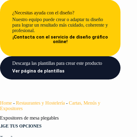
¿Necesitas ayuda con el diseño?
Nuestro equipo puede crear o adaptar tu diseño
para lograr un resultado más cuidado, coherente y
profesional.
¡Contacta con el servicio de diseño gráfico
online!
Descarga las plantillas para crear este producto​
Ver página de plantillas
Home
-
Restaurantes y Hostelería
-
Cartas, Menús y
Expositores
Expositores de mesa plegables
LIGE TUS OPCIONES