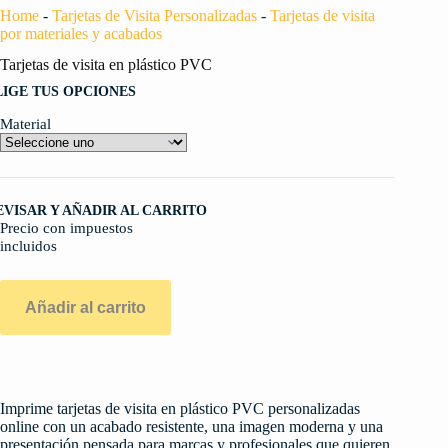
Home
-
Tarjetas de Visita Personalizadas
-
Tarjetas de visita
por materiales y acabados
Tarjetas de visita en plástico PVC
LIGE TUS OPCIONES
Material
EVISAR Y AÑADIR AL CARRITO
Precio con impuestos
incluidos
Añadir al carrito
Imprime tarjetas de visita en plástico PVC personalizadas
online con un acabado resistente, una imagen moderna y una
presentación pensada para marcas y profesionales que quieren