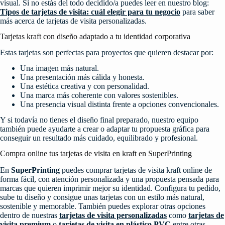
visual. Si no estás del todo decidido/a puedes leer en nuestro blog:
Tipos de tarjetas de visita: cuál elegir para tu negocio
para saber
más acerca de tarjetas de visita personalizadas.
Tarjetas kraft con diseño adaptado a tu identidad corporativa
Estas tarjetas son perfectas para proyectos que quieren destacar por:
Una imagen más natural.
Una presentación más cálida y honesta.
Una estética creativa y con personalidad.
Una marca más coherente con valores sostenibles.
Una presencia visual distinta frente a opciones convencionales.
Y si todavía no tienes el diseño final preparado, nuestro equipo
también puede ayudarte a crear o adaptar tu propuesta gráfica para
conseguir un resultado más cuidado, equilibrado y profesional.
Compra online tus tarjetas de visita en kraft en SuperPrinting
En
SuperPrinting
puedes comprar tarjetas de visita kraft online de
forma fácil, con atención personalizada y una propuesta pensada para
marcas que quieren imprimir mejor su identidad. Configura tu pedido,
sube tu diseño y consigue unas tarjetas con un estilo más natural,
sostenible y memorable. También puedes explorar otras opciones
dentro de nuestras
tarjetas de visita personalizadas
como
tarjetas de
visita premium
o
tarjetas de visita en plástico PVC
entre otras.