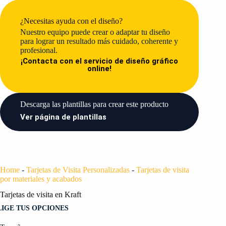
¿Necesitas ayuda con el diseño?
Nuestro equipo puede crear o adaptar tu diseño
para lograr un resultado más cuidado, coherente y
profesional.
¡Contacta con el servicio de diseño gráfico
online!
Descarga las plantillas para crear este producto​
Ver página de plantillas
Home
-
Tarjetas de Visita Personalizadas
-
Tarjetas de visita
por materiales y acabados
Tarjetas de visita en Kraft
LIGE TUS OPCIONES