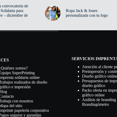
a convocatoria de
Solidaria para
Ropa Jack & Jones
re – diciembre de
personalizada con tu logo
SERVICIOS IMPRENT
ACES
Atención al cliente p
¿Quiénes somos?
Preimpresión y contr
Equipo SuperPrinting
Diseño gráfico online
Imprenta solidaria online
Presupuestos de impr
Trabajos realizados de diseño
diseño gráfico
gráfico e impresión
Packs oferta en impr
Blog
gráfico online
Contacto
Análisis de branding 
Trabaja con nosotros
Brandingómetro
Mapa del sitio
Imprimir papelería corporativa
Pagos seguros y garantías