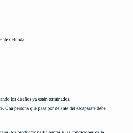
ente definida.
cuando los diseños ya están terminados.
e. Una persona que pasa por delante del escaparate debe
ajes, los productos participantes y las condiciones de la