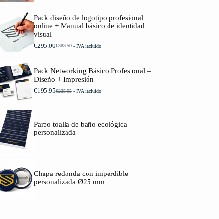
Pack diseño de logotipo profesional
online + Manual básico de identidad
visual
€
295.00
€
383.50
- IVA incluido
Pack Networking Básico Profesional –
Diseño + Impresión
€
195.95
€
235.95
- IVA incluido
Pareo toalla de baño ecológica
personalizada
Chapa redonda con imperdible
personalizada Ø25 mm