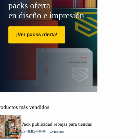
packs oferta
en diseño e impresión
¡Ver packs oferta!
roductos más vendidos
Pack publicidad rebajas para tiendas
€
349.95
€
450.95
- IVA incluido